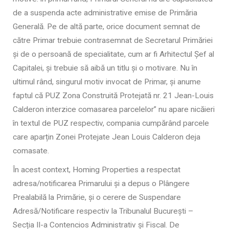
de a suspenda acte administrative emise de Primăria
Generală. Pe de altă parte, orice document semnat de
către Primar trebuie contrasemnat de Secretarul Primăriei
și de o persoană de specialitate, cum ar fi Arhitectul Șef al
Capitalei, și trebuie să aibă un titlu și o motivare. Nu în
ultimul rând, singurul motiv invocat de Primar, și anume
faptul că PUZ Zona Construită Protejată nr. 21 Jean-Louis
Calderon interzice comasarea parcelelor” nu apare nicăieri
în textul de PUZ respectiv, compania cumpărând parcele
care aparțin Zonei Protejate Jean Louis Calderon deja
comasate.
În acest context, Homing Properties a respectat
adresa/notificarea Primarului și a depus o Plângere
Prealabilă la Primărie, și o cerere de Suspendare
Adresă/Notificare respectiv la Tribunalul București –
Secția II-a Contencios Administrativ și Fiscal. De