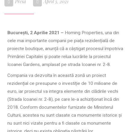
Presă
April 3, 2021
București, 2 Aprilie 2021 –
Homing Properties, una din
cele mai importante companii pe piața rezidențială de
proiecte boutique, anunță că a câștigat procesul împotriva
Primăriei Capitalei și poate relua lucrările la proiectul
Icoanei Gardens, amplasat pe strada Icoanei nr. 2-8.
Compania va dezvolta în această zonă un proiect
rezidențial ce presupune o investiție de 10 milioane de
euro, iar proiectul va integra elemente din clădirile vechi
(Strada Icoanei nr. 2-8), pe care le-a achiziționat încă din
2018. Conform documentelor furnizate de Ministerul
Culturii, acestea nu sunt clasate ca monumente istorice și
nu sunt nici vizate pentru a fi clasate ca monumente
istorice, deci nu exista obligația păstrării lor.