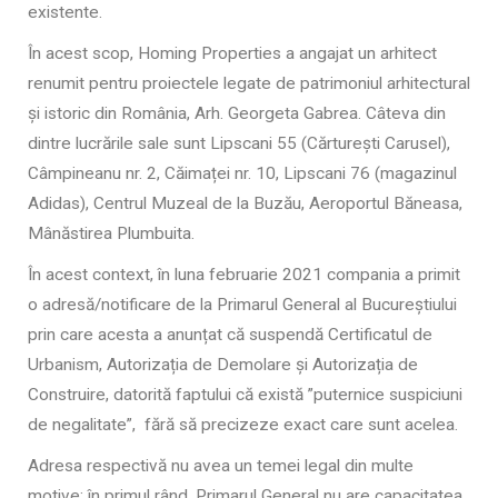
existente.
În acest scop, Homing Properties a angajat un arhitect
renumit pentru proiectele legate de patrimoniul arhitectural
și istoric din România, Arh. Georgeta Gabrea. Câteva din
dintre lucrările sale sunt Lipscani 55 (Cărturești Carusel),
Câmpineanu nr. 2, Căimaței nr. 10, Lipscani 76 (magazinul
Adidas), Centrul Muzeal de la Buzău, Aeroportul Băneasa,
Mânăstirea Plumbuita.
În acest context, în luna februarie 2021 compania a primit
o adresă/notificare de la Primarul General al Bucureștiului
prin care acesta a anunțat că suspendă Certificatul de
Urbanism, Autorizația de Demolare și Autorizația de
Construire, datorită faptului că există ”puternice suspiciuni
de negalitate”, fără să precizeze exact care sunt acelea.
Adresa respectivă nu avea un temei legal din multe
motive: în primul rând, Primarul General nu are capacitatea