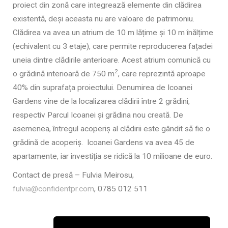
proiect din zonă care integrează elemente din clădirea
existentă, deși aceasta nu are valoare de patrimoniu.
Clădirea va avea un atrium de 10 m lățime și 10 m înălțime
(echivalent cu 3 etaje), care permite reproducerea fațadei
uneia dintre clădirile anterioare. Acest atrium comunică cu
2
o grădină interioară de 750 m
, care reprezintă aproape
40% din suprafața proiectului. Denumirea de Icoanei
Gardens vine de la localizarea clădirii între 2 grădini,
respectiv Parcul Icoanei și grădina nou creată. De
asemenea, întregul acoperiș al clădirii este gândit să fie o
grădină de acoperiș. Icoanei Gardens va avea 45 de
apartamente, iar investiția se ridică la 10 milioane de euro.
Contact de presă – Fulvia Meirosu,
fulvia@confidentpr.com
, 0785 012 511