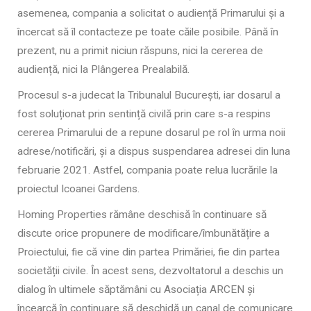
asemenea, compania a solicitat o audiență Primarului și a
încercat să îl contacteze pe toate căile posibile. Până în
prezent, nu a primit niciun răspuns, nici la cererea de
audiență, nici la Plângerea Prealabilă.
Procesul s-a judecat la Tribunalul București, iar dosarul a
fost soluționat prin sentință civilă prin care s-a respins
cererea Primarului de a repune dosarul pe rol în urma noii
adrese/notificări, și a dispus suspendarea adresei din luna
februarie 2021. Astfel, compania poate relua lucrările la
proiectul Icoanei Gardens.
Homing Properties rămâne deschisă în continuare să
discute orice propunere de modificare/îmbunătățire a
Proiectului, fie că vine din partea Primăriei, fie din partea
societății civile. În acest sens, dezvoltatorul a deschis un
dialog în ultimele săptămâni cu Asociația ARCEN și
încearcă în continuare să deschidă un canal de comunicare